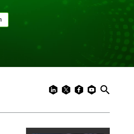
n
LinkedIn
X
Facebook
Youtube
Search