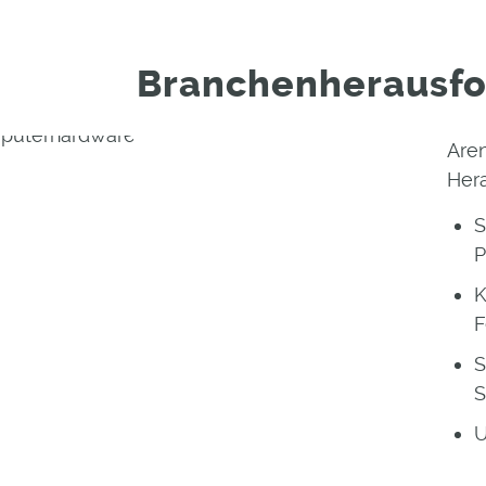
Branchenherausf
Are
Her
S
P
K
F
S
S
U