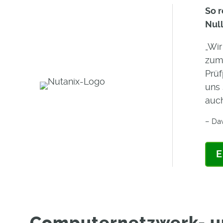
So r
Nul
„Wi
zum
Prüf
uns 
auch
– Dav
E
Computernetzwerk- u