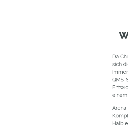
W
Da Ch
sich d
immer
QMS-S
Entwic
einem 
Arena 
Kompl
Halble