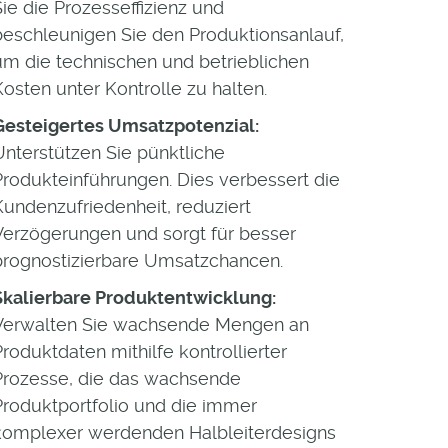
Sie die Prozesseffizienz und
beschleunigen Sie den Produktionsanlauf,
um die technischen und betrieblichen
Kosten unter Kontrolle zu halten.
Gesteigertes Umsatzpotenzial:
Unterstützen Sie pünktliche
Produkteinführungen. Dies verbessert die
Kundenzufriedenheit, reduziert
Verzögerungen und sorgt für besser
prognostizierbare Umsatzchancen.
Skalierbare Produktentwicklung:
Verwalten Sie wachsende Mengen an
Produktdaten mithilfe kontrollierter
Prozesse, die das wachsende
Produktportfolio und die immer
komplexer werdenden Halbleiterdesigns