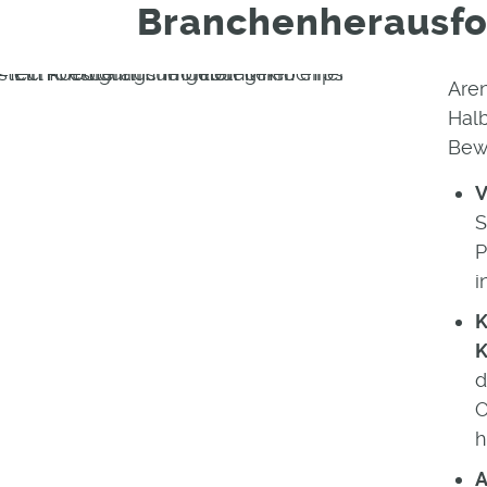
Branchenherausf
Aren
Hal
Bew
V
S
P
i
K
K
d
O
h
A