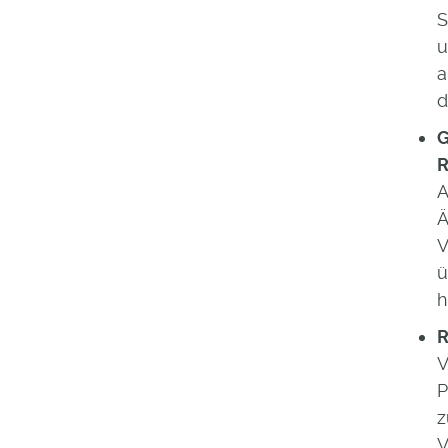
S
u
a
d
G
R
A
Ä
V
ü
h
R
V
P
z
V