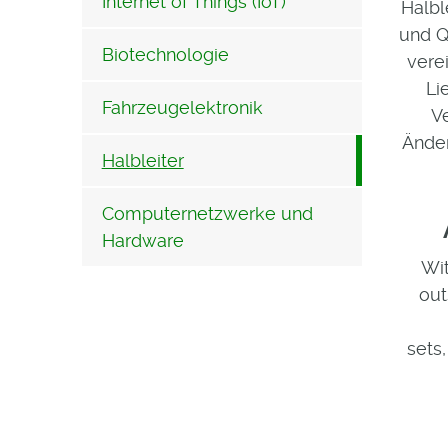
Internet of Things (IoT)
Halbl
und Q
Biotechnologie
vere
Li
Fahrzeugelektronik
V
Änder
Halbleiter
Computernetzwerke und
Hardware
Wit
out
sets