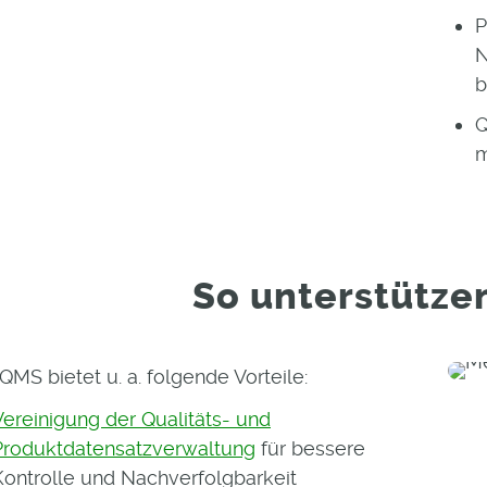
P
N
b
Q
m
So unterstützen
QMS bietet u. a. folgende Vorteile:
Vereinigung der Qualitäts- und
Produktdatensatzverwaltung
für bessere
Kontrolle und Nachverfolgbarkeit