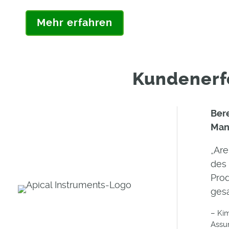
Mehr erfahren
Kundenerf
Bere
Man
„Are
des
Prod
ges
– Kim
Assu