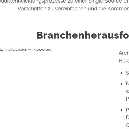
oduktentwicklungsprozesse zu einer Single Source of 
Vorschriften zu vereinfachen und die Kommerz
Branchenherausf
Are
Hera
S
N
w
P
P
D
Q