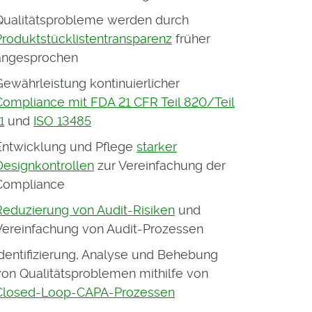
Qualitätsprobleme werden durch
Produktstücklistentransparenz
früher
angesprochen
Gewährleistung kontinuierlicher
Compliance mit FDA 21 CFR Teil 820/Teil
1
und
ISO 13485
Entwicklung und Pflege
starker
Designkontrollen
zur Vereinfachung der
Compliance
Reduzierung von Audit-Risiken
und
Vereinfachung von Audit-Prozessen
Identifizierung, Analyse und Behebung
von Qualitätsproblemen mithilfe von
Closed-Loop-CAPA-Prozessen