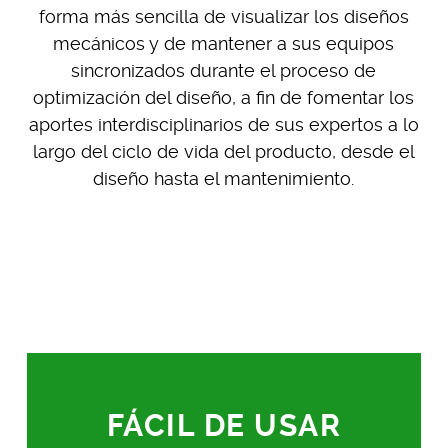
forma más sencilla de visualizar los diseños
mecánicos y de mantener a sus equipos
sincronizados durante el proceso de
optimización del diseño, a fin de fomentar los
aportes interdisciplinarios de sus expertos a lo
largo del ciclo de vida del producto, desde el
diseño hasta el mantenimiento.
Acceso a la visualización 3D de
todo el equipo sin descargas,
instalaciones ni inicios de sesión
adicionales
FÁCIL DE USAR
Acceso seguro a la visualización de