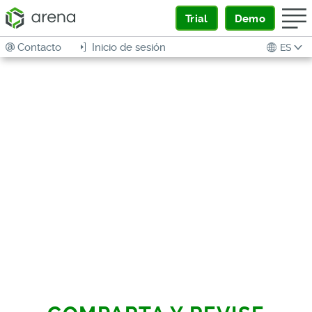
Trial
Demo
Contacto
Inicio de sesión
ES
VISUALIZACIÓN EN
3D
VEA, VALIDE Y ACCEDA A
MODELOS CAD EN 3D