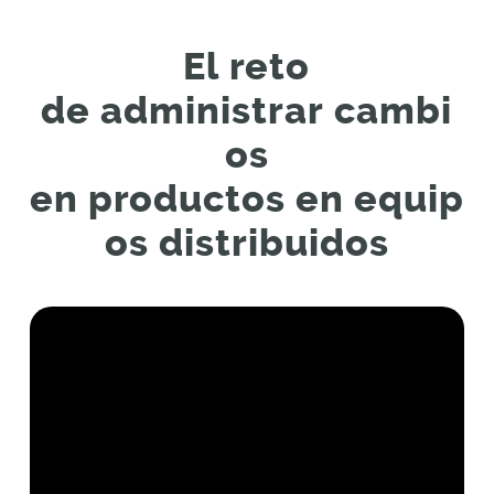
El
r
eto
de
a
dministrar
c
ambi
os
en
p
roductos
e
n
e
quip
os
d
istribuidos