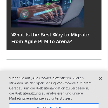
What Is the Best Way to Migrate
From Agile PLM to Arena?
© Copyright 2026 PTC Inc. All Rights Reserved.
Wenn Sie auf „Alle Cookies akzeptieren“ klicken,
stimmen Sie der Speicherung von Cookies auf Ihrem
Datenschutzrichtlinie
Sicherheit
Gerät zu, um die Websitenavigation zu verbessern,
die Websitenutzung zu analysieren und unsere
Allgemeine Geschäftsbedingungen
Marketingbemühungen zu unterstützen.
Systemstatus
Cookie-Einstellungen