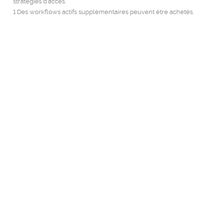
stratégies d’accès.
1 Des workflows actifs supplémentaires peuvent être achetés.
Trouvez l’offre
qui vous
convient
La tarification est basée sur la
configuration et les besoins de
votre équipe. Lancez la