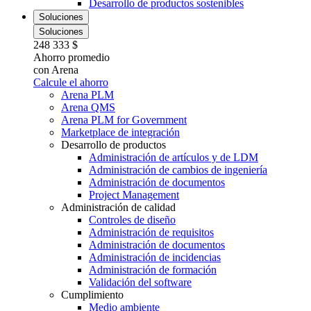
Desarrollo de productos sostenibles
Soluciones
Soluciones
248 333 $
Ahorro promedio
con Arena
Calcule el ahorro
Arena PLM
Arena QMS
Arena PLM for Government
Marketplace de integración
Desarrollo de productos
Administración de artículos y de LDM
Administración de cambios de ingeniería
Administración de documentos
Project Management
Administración de calidad
Controles de diseño
Administración de requisitos
Administración de documentos
Administración de incidencias
Administración de formación
Validación del software
Cumplimiento
Medio ambiente