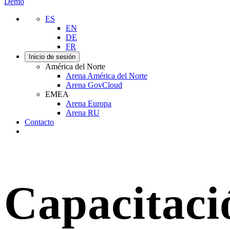
Demo
ES
EN
DE
FR
Inicio de sesión
América del Norte
Arena América del Norte
Arena GovCloud
EMEA
Arena Europa
Arena RU
Contacto
Buscar
Capacitaci