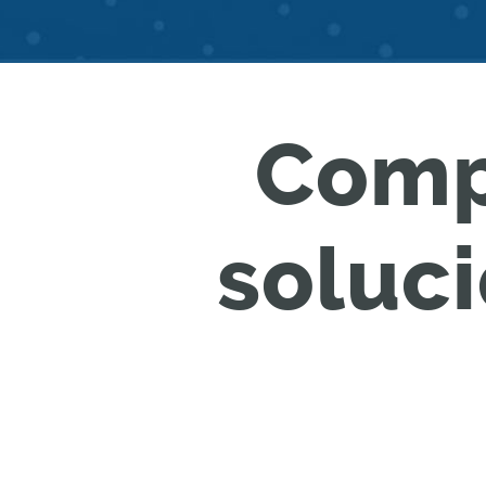
Comp
soluc