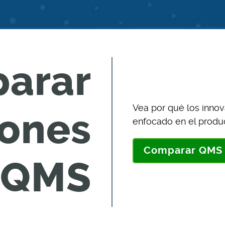
arar
Vea por qué los inno
iones
enfocado en el produ
Comparar QMS
QMS