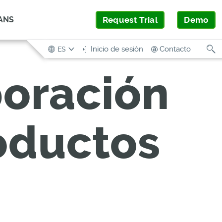
ANS
Request Trial
Demo
B
Inicio de sesión
Contacto
ES
boración
roductos