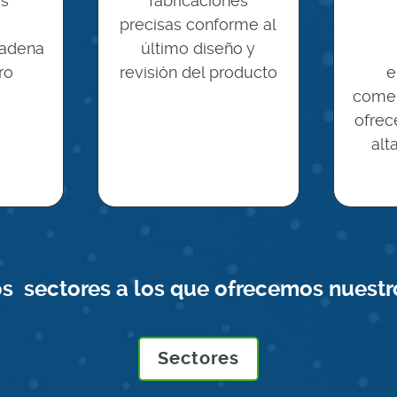
os
fabricaciones
precisas conforme al
cadena
último diseño y
ro
revisión del producto
e
comer
ofrec
alt
os sectores a los que ofrecemos nuestro
Sectores