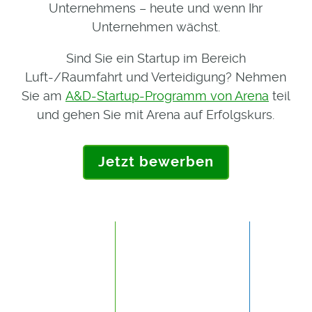
Unternehmens – heute und wenn Ihr
Unternehmen wächst.
Sind Sie ein Startup im Bereich
Luft-/Raumfahrt und Verteidigung? Nehmen
Sie am
A&D-Startup-Programm von Arena
teil
und gehen Sie mit Arena auf Erfolgskurs.
Jetzt bewerben
EINFÜHRUNG VON ARENA
ARENA
PLM FÜR AWS GOVCLOUD
BEINHALTE
PL