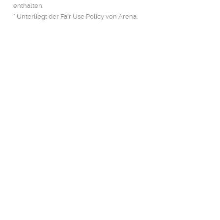
enthalten.
* Unterliegt der Fair Use Policy von Arena.
Finden Sie das
richtige Paket
Die Preisgestaltung richtet sich
nach der Zusammensetzung
Ihres Teams und Ihren
Anforderungen. Nehmen Sie für