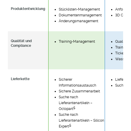
Produktentwicklung
Stücklisten-Management
Anforde
Dokumentenmanagement
3D CAD-Vi
Änderungsmanagement
Qualität und
Training-Management
Qualität
Compliance
Training
Ticket-M
Wasserze
Lieferkette
Sicherer
Lieferant
Informationsaustausch
Suche nac
Sichere Zusammenarbeit
Suche nach
Lieferantenartikeln –
$
Octopart
Suche nach
Lieferantenartikeln – Silicon
$
Expert